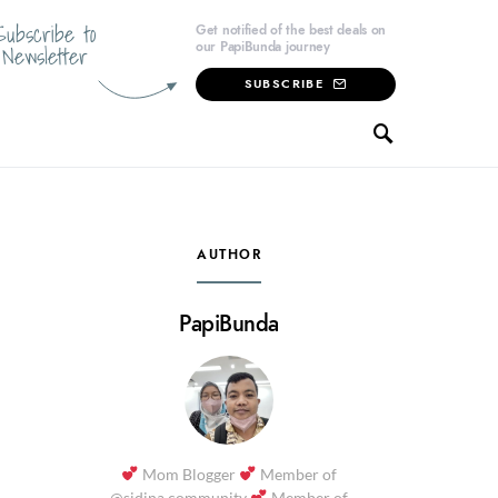
Subscribe to
Get notified of the best deals on
our PapiBunda journey
Newsletter
SUBSCRIBE
AUTHOR
PapiBunda
Mom Blogger
Member of
@sidina.community
Member of