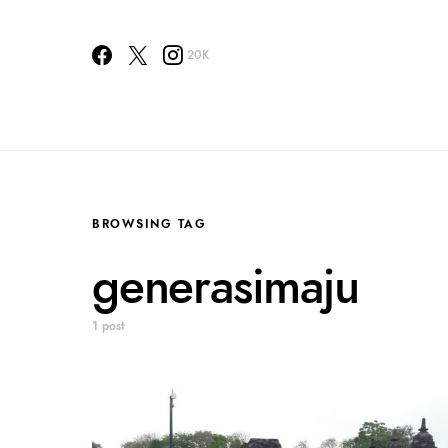
20K
BROWSING TAG
generasimaju
1 post