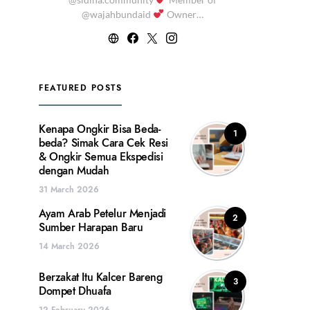
@wajahbundaid
Owner…
FEATURED POSTS
Kenapa Ongkir Bisa Beda-
1
beda? Simak Cara Cek Resi
& Ongkir Semua Ekspedisi
dengan Mudah
31 March 2026
Ayam Arab Petelur Menjadi
2
Sumber Harapan Baru
14 March 2026
Berzakat Itu Kalcer Bareng
3
Dompet Dhuafa
12 February 2026