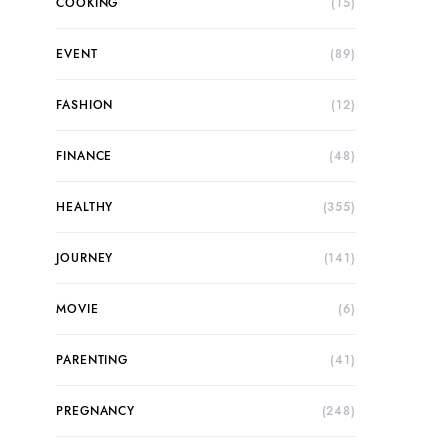
COOKING
(15)
EVENT
(89)
FASHION
(12)
FINANCE
(48)
HEALTHY
(355)
JOURNEY
(141)
MOVIE
(6)
PARENTING
(41)
PREGNANCY
(248)