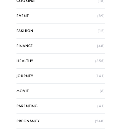
COOKING
(15)
EVENT
(89)
FASHION
(12)
FINANCE
(48)
HEALTHY
(355)
JOURNEY
(141)
MOVIE
(6)
PARENTING
(41)
PREGNANCY
(248)