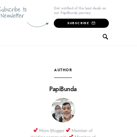
Subscribe to
Get notified of the best deals on
our PapiBunda journey
Newsletter
SUBSCRIBE
AUTHOR
PapiBunda
Mom Blogger
Member of
@sidina.community
Member of