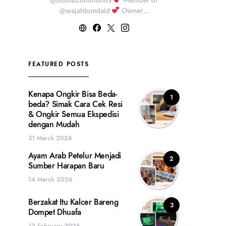
@wajahbundaid
Owner…
FEATURED POSTS
Kenapa Ongkir Bisa Beda-
1
beda? Simak Cara Cek Resi
& Ongkir Semua Ekspedisi
dengan Mudah
31 March 2026
Ayam Arab Petelur Menjadi
2
Sumber Harapan Baru
14 March 2026
Berzakat Itu Kalcer Bareng
3
Dompet Dhuafa
12 February 2026