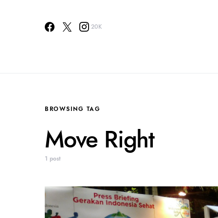
20K
BROWSING TAG
Move Right
1 post