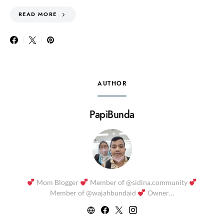
READ MORE
AUTHOR
PapiBunda
Mom Blogger
Member of @sidina.community
Member of @wajahbundaid
Owner…