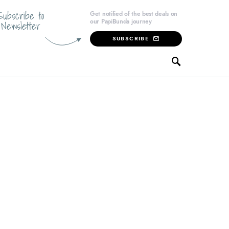
Subscribe to
Get notified of the best deals on
our PapiBunda journey
Newsletter
SUBSCRIBE