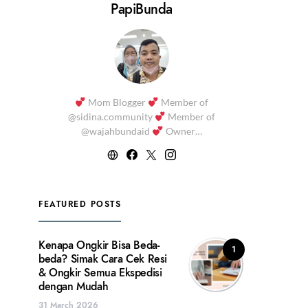
PapiBunda
Mom Blogger
Member of
@sidina.community
Member of
@wajahbundaid
Owner…
FEATURED POSTS
Kenapa Ongkir Bisa Beda-
1
beda? Simak Cara Cek Resi
& Ongkir Semua Ekspedisi
dengan Mudah
31 March 2026