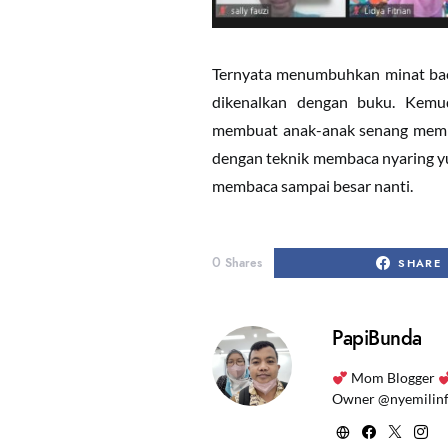
Ternyata menumbuhkan minat baca 
dikenalkan dengan buku. Kemu
membuat anak-anak senang memb
dengan teknik membaca nyaring yu
membaca sampai besar nanti.
0
Shares
SHARE
PapiBunda
Mom Blogger
Owner @nyemilin