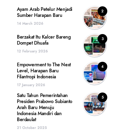
Ayam Arab Petelur Menjadi
2
Sumber Harapan Baru
14 March 2026
Berzakat Itu Kalcer Bareng
3
Dompet Dhuafa
12 February 2026
Empowerment to The Next
4
Level, Harapan Baru
Filantropi Indonesia
17 January 2026
Satu Tahun Pemerintahan
5
Presiden Prabowo Subianto
Arah Baru Menuju
Indonesia Mandiri dan
Berdaulat
21 October 2025