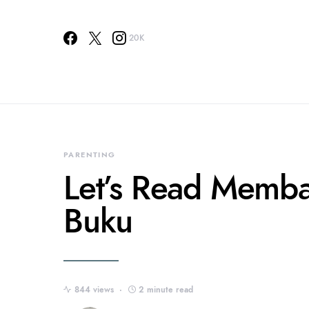
20K
PARENTING
Let’s Read Memb
Buku
844 views
2 minute read