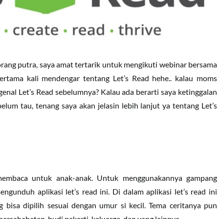
orang putra, saya amat tertarik untuk mengikuti webinar bersama
 pertama kali mendengar tentang Let’s Read hehe.. kalau moms
nal Let’s Read sebelumnya? Kalau ada berarti saya ketinggalan
lum tau, tenang saya akan jelasin lebih lanjut ya tentang Let’s
i membaca untuk anak-anak. Untuk menggunakannya gampang
gunduh aplikasi let’s read ini. Di dalam aplikasi let’s read ini
g bisa dipilih sesuai dengan umur si kecil. Tema ceritanya pun
persahabatan, budi pekerti, keluarga, dan yang lainnya.