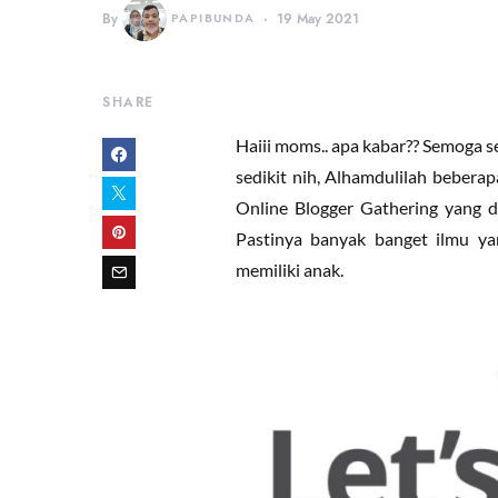
By
PAPIBUNDA
19 May 2021
SHARE
Haiii moms.. apa kabar?? Semoga se
sedikit nih, Alhamdulilah bebera
Online Blogger Gathering yang d
Pastinya banyak banget ilmu ya
memiliki anak.