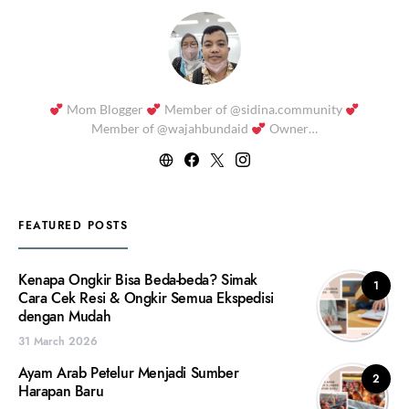
Mom Blogger
Member of @sidina.community
Member of @wajahbundaid
Owner…
FEATURED POSTS
Kenapa Ongkir Bisa Beda-beda? Simak
1
Cara Cek Resi & Ongkir Semua Ekspedisi
dengan Mudah
31 March 2026
Ayam Arab Petelur Menjadi Sumber
2
Harapan Baru