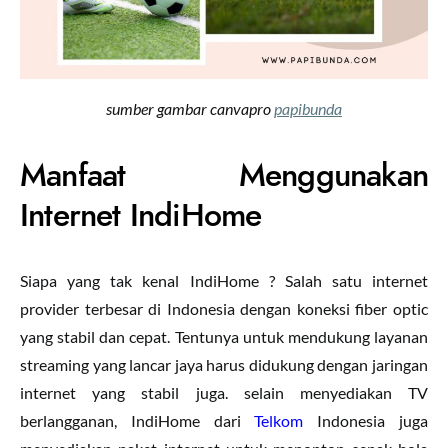
sumber gambar canvapro
papibunda
Manfaat Menggunakan
Internet IndiHome
Siapa yang tak kenal IndiHome ? Salah satu internet
provider terbesar di Indonesia dengan koneksi fiber optic
yang stabil dan cepat. Tentunya untuk mendukung layanan
streaming yang lancar jaya harus didukung dengan jaringan
internet yang stabil juga. selain menyediakan TV
berlangganan, IndiHome dari
Telkom
Indonesia juga