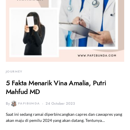
JOURNEY
5 Fakta Menarik Vina Amalia, Putri
Mahfud MD
By
PAPIBUNDA
24 October 2023
Saat ini sedang ramai diperbincangkan capres dan cawapres yang
akan maju di pemilu 2024 yang akan datang. Tentunya…