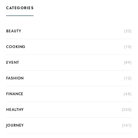
CATEGORIES
BEAUTY
(22)
COOKING
(15)
EVENT
(89)
FASHION
(12)
FINANCE
(48)
HEALTHY
(355)
JOURNEY
(141)