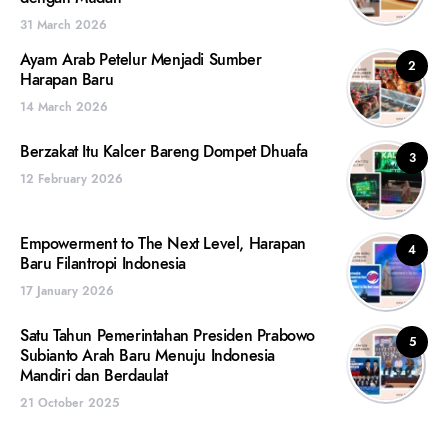
31 March 2026
Ayam Arab Petelur Menjadi Sumber
2
Harapan Baru
14 March 2026
Berzakat Itu Kalcer Bareng Dompet Dhuafa
3
12 February 2026
Empowerment to The Next Level, Harapan
4
Baru Filantropi Indonesia
17 January 2026
Satu Tahun Pemerintahan Presiden Prabowo
5
Subianto Arah Baru Menuju Indonesia
Mandiri dan Berdaulat
21 October 2025