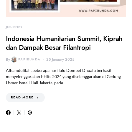
JOURNEY
Indonesia Humanitarian Summit, Kiprah
dan Dampak Besar Filantropi
By
PAPIBUNDA
25 January 2025
Alhamdulilah..beberapa hari lalu Dompet Dhuafa berhasil
menyelenggarakan I-Hits 2024 yang diselenggarakan di Gedung
Usmar Ismail Hall Jakarta, pada…
READ MORE