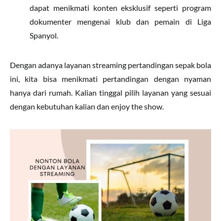
dapat menikmati konten eksklusif seperti program
dokumenter mengenai klub dan pemain di Liga
Spanyol.
Dengan adanya layanan streaming pertandingan sepak bola
ini, kita bisa menikmati pertandingan dengan nyaman
hanya dari rumah. Kalian tinggal pilih layanan yang sesuai
dengan kebutuhan kalian dan enjoy the show.