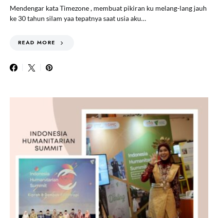
Mendengar kata Timezone , membuat pikiran ku melang-lang jauh
ke 30 tahun silam yaa tepatnya saat usia aku…
READ MORE