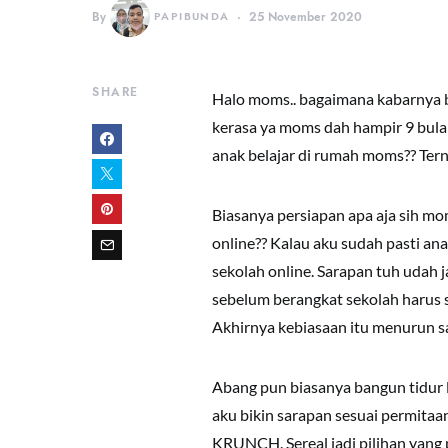
By
PAPIBUNDA
25 November 2020
SHARE
Halo moms.. bagaimana kabarnya 
kerasa ya moms dah hampir 9 bula
anak belajar di rumah moms?? Ter
Biasanya persiapan apa aja sih m
online?? Kalau aku sudah pasti a
sekolah online. Sarapan tuh udah ja
sebelum berangkat sekolah harus s
Akhirnya kebiasaan itu menurun s
Abang pun biasanya bangun tidur
aku bikin sarapan sesuai permitaa
KRUNCH. Sereal jadi pilihan yang p