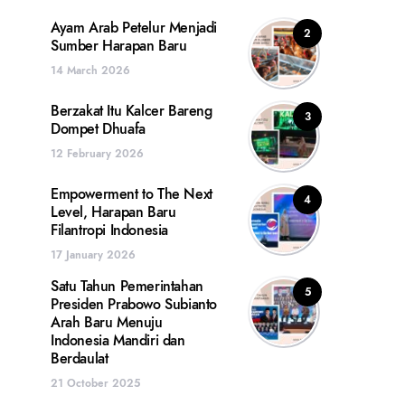
Ayam Arab Petelur Menjadi
2
Sumber Harapan Baru
14 March 2026
Berzakat Itu Kalcer Bareng
3
Dompet Dhuafa
12 February 2026
Empowerment to The Next
4
Level, Harapan Baru
Filantropi Indonesia
17 January 2026
Satu Tahun Pemerintahan
5
Presiden Prabowo Subianto
Arah Baru Menuju
Indonesia Mandiri dan
Berdaulat
21 October 2025