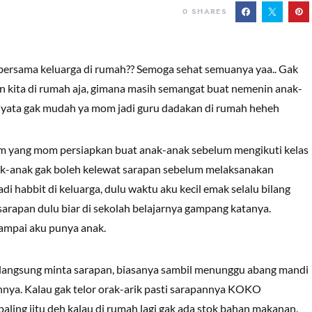
0
SHARES
bersama keluarga di rumah?? Semoga sehat semuanya yaa.. Gak
n kita di rumah aja, gimana masih semangat buat nemenin anak-
nyata gak mudah ya mom jadi guru dadakan di rumah heheh
om yang mom persiapkan buat anak-anak sebelum mengikuti kelas
nak-anak gak boleh kelewat sarapan sebelum melaksanakan
di habbit di keluarga, dulu waktu aku kecil emak selalu bilang
arapan dulu biar di sekolah belajarnya gampang katanya.
ampai aku punya anak.
 langsung minta sarapan, biasanya sambil menunggu abang mandi
nnya. Kalau gak telor orak-arik pasti sarapannya KOKO
aling jitu deh kalau di rumah lagi gak ada stok bahan makanan.