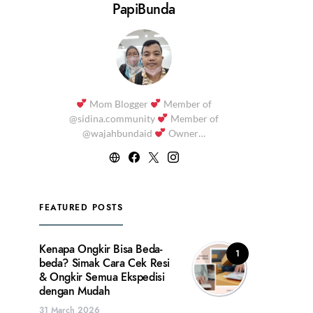
PapiBunda
Mom Blogger
Member of
@sidina.community
Member of
@wajahbundaid
Owner…
FEATURED POSTS
Kenapa Ongkir Bisa Beda-
1
beda? Simak Cara Cek Resi
& Ongkir Semua Ekspedisi
dengan Mudah
31 March 2026