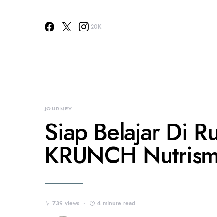
20K
JOURNEY
Siap Belajar Di
KRUNCH Nutrism
739 views
4 minute read