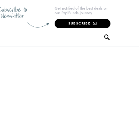
Subscribe to
Get notified of the best deals on
our PapiBunda journey
Newsletter
SUBSCRIBE