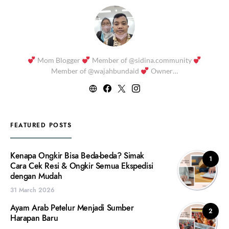
Mom Blogger
Member of @sidina.community
Member of @wajahbundaid
Owner…
FEATURED POSTS
Kenapa Ongkir Bisa Beda-beda? Simak
1
Cara Cek Resi & Ongkir Semua Ekspedisi
dengan Mudah
31 March 2026
Ayam Arab Petelur Menjadi Sumber
2
Harapan Baru