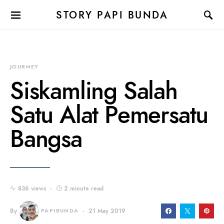
STORY PAPI BUNDA
JOURNEY
Siskamling Salah
Satu Alat Pemersatu
Bangsa
836 views
2 minute read
By
PAPIBUNDA
21 May 2019