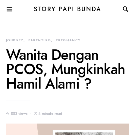
STORY PAPI BUNDA
JOURNEY
PARENTING
PREGNANCY
Wanita Dengan
PCOS, Mungkinkah
Hamil Alami ?
883 views
4 minute read