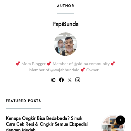
AUTHOR
PapiBunda
Mom Blogger
Member of @sidina.community
Member of @wajahbundaid
Owner…
FEATURED POSTS
Kenapa Ongkir Bisa Beda-beda? Simak
1
Cara Cek Resi & Ongkir Semua Ekspedisi
dengan Mudah