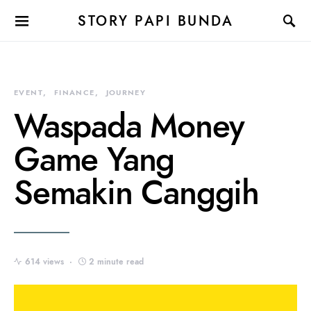
STORY PAPI BUNDA
EVENT
FINANCE
JOURNEY
Waspada Money
Game Yang
Semakin Canggih
614 views
2 minute read