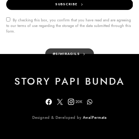
SUBSCRIBE
By checking this box, you confirm that you have read and are agreeing
to our terms of use regarding the storage of the data submitted through this
form.
@SIWIRAGILS
STORY PAPI BUNDA
20K
Designed & Developed by
AwalPermata