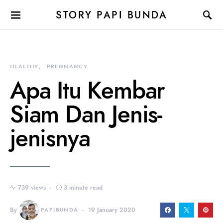
STORY PAPI BUNDA
HEALTHY
PREGNANCY
Apa Itu Kembar
Siam Dan Jenis-
jenisnya
739 views
3 minute read
By
PAPIBUNDA
19 January 2020