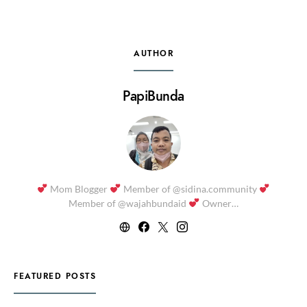
AUTHOR
PapiBunda
Mom Blogger
Member of @sidina.community
Member of @wajahbundaid
Owner…
FEATURED POSTS