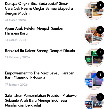
Kenapa Ongkir Bisa Beda-beda? Simak
1
Cara Cek Resi & Ongkir Semua Ekspedisi
dengan Mudah
31 March 2026
Ayam Arab Petelur Menjadi Sumber
2
Harapan Baru
14 March 2026
Berzakat Itu Kalcer Bareng Dompet Dhuafa
3
12 February 2026
Empowerment to The Next Level, Harapan
4
Baru Filantropi Indonesia
17 January 2026
Satu Tahun Pemerintahan Presiden Prabowo
5
Subianto Arah Baru Menuju Indonesia
Mandiri dan Berdaulat