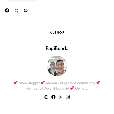
AUTHOR
PapiBunda
Mom Blogger
Member of @sidina.community
Member of @wajahbundaid
Owner…