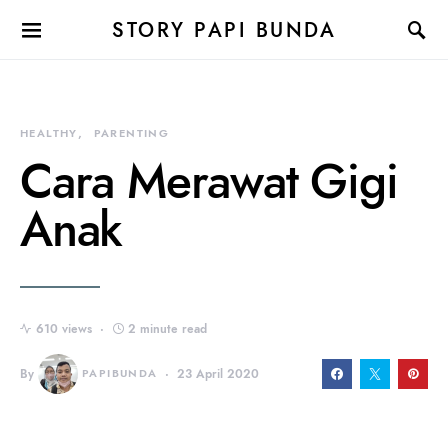
STORY PAPI BUNDA
HEALTHY
PARENTING
Cara Merawat Gigi
Anak
610 views
2 minute read
By
PAPIBUNDA
23 April 2020