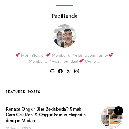
PapiBunda
Mom Blogger
Member of @sidina.community
Member of @wajahbundaid
Owner…
FEATURED POSTS
Kenapa Ongkir Bisa Beda-beda? Simak
1
Cara Cek Resi & Ongkir Semua Ekspedisi
dengan Mudah
31 March 2026