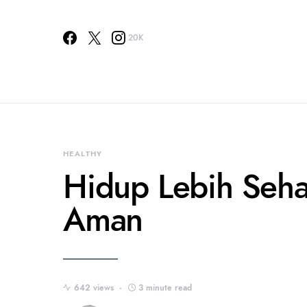
20K
HEALTHY
Hidup Lebih Seha
Aman
642 views
3 minute read