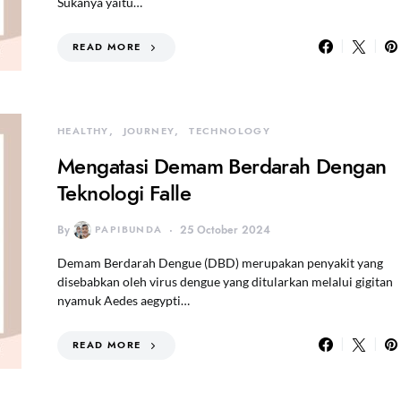
Sukanya yaitu…
READ MORE
HEALTHY
JOURNEY
TECHNOLOGY
Mengatasi Demam Berdarah Dengan
Teknologi Falle
By
PAPIBUNDA
25 October 2024
Demam Berdarah Dengue (DBD) merupakan penyakit yang
disebabkan oleh virus dengue yang ditularkan melalui gigitan
nyamuk Aedes aegypti…
READ MORE