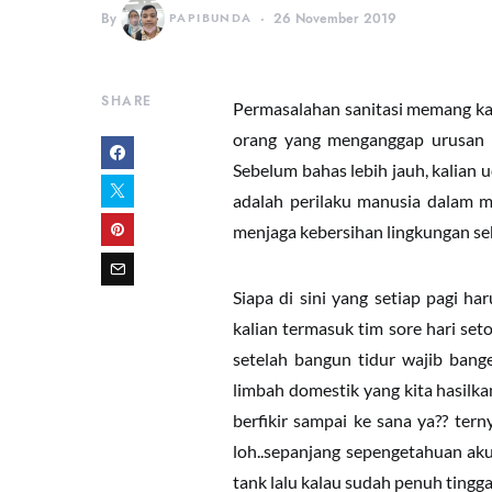
By
PAPIBUNDA
26 November 2019
SHARE
Permasalahan sanitasi memang ka
orang yang menganggap urusan sa
Sebelum bahas lebih jauh, kalian ud
adalah perilaku manusia dalam m
menjaga kebersihan lingkungan sek
Siapa di sini yang setiap pagi ha
kalian termasuk tim sore hari set
setelah bangun tidur wajib bange
limbah domestik yang kita hasilka
berfikir sampai ke sana ya?? ter
loh..sepanjang sepengetahuan aku
tank lalu kalau sudah penuh tingga