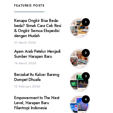
FEATURED POSTS
Kenapa Ongkir Bisa Beda-
1
beda? Simak Cara Cek Resi
& Ongkir Semua Ekspedisi
dengan Mudah
31 March 2026
Ayam Arab Petelur Menjadi
2
Sumber Harapan Baru
14 March 2026
Berzakat Itu Kalcer Bareng
3
Dompet Dhuafa
12 February 2026
Empowerment to The Next
4
Level, Harapan Baru
Filantropi Indonesia