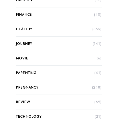
FASHION
(12)
FINANCE
(48)
HEALTHY
(355)
JOURNEY
(141)
MOVIE
(6)
PARENTING
(41)
PREGNANCY
(248)
REVIEW
(69)
TECHNOLOGY
(21)