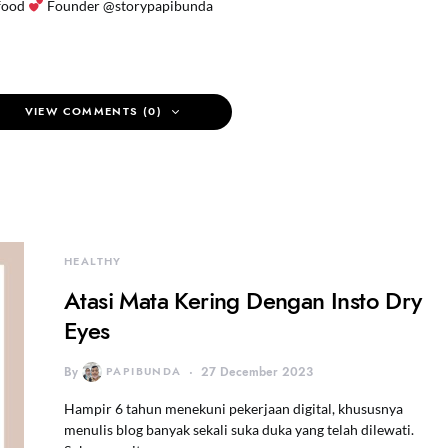
food
Founder @storypapibunda
VIEW COMMENTS (0)
HEALTHY
Atasi Mata Kering Dengan Insto Dry
Eyes
By
PAPIBUNDA
27 December 2023
Hampir 6 tahun menekuni pekerjaan digital, khususnya
menulis blog banyak sekali suka duka yang telah dilewati.