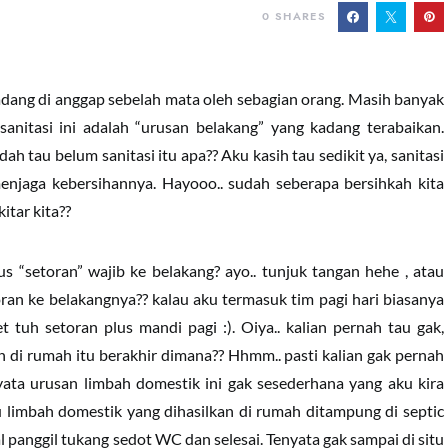
0
SHARES
dang di anggap sebelah mata oleh sebagian orang. Masih banyak
nitasi ini adalah “urusan belakang” yang kadang terabaikan.
ah tau belum sanitasi itu apa?? Aku kasih tau sedikit ya, sanitasi
enjaga kebersihannya. Hayooo.. sudah seberapa bersihkah kita
itar kita??
rus “setoran” wajib ke belakang? ayo.. tunjuk tangan hehe , atau
oran ke belakangnya?? kalau aku termasuk tim pagi hari biasanya
t tuh setoran plus mandi pagi :). Oiya.. kalian pernah tau gak,
n di rumah itu berakhir dimana?? Hhmm.. pasti kalian gak pernah
nyata urusan limbah domestik ini gak sesederhana yang aku kira
 limbah domestik yang dihasilkan di rumah ditampung di septic
l panggil tukang sedot WC dan selesai. Tenyata gak sampai di situ