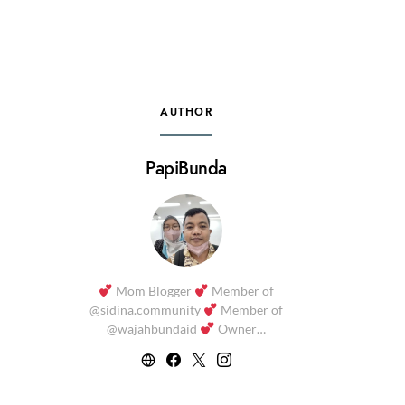
AUTHOR
PapiBunda
Mom Blogger
Member of
@sidina.community
Member of
@wajahbundaid
Owner…