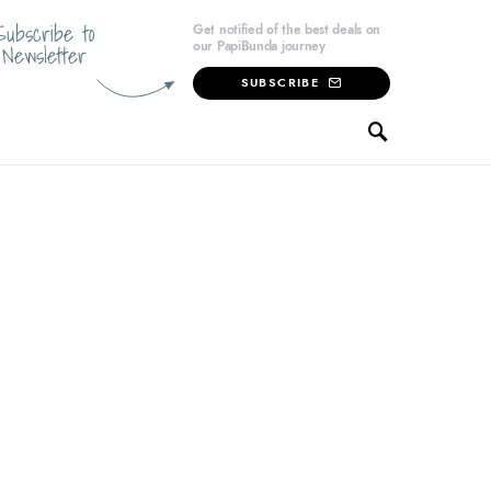
Subscribe to
Get notified of the best deals on
our PapiBunda journey
Newsletter
SUBSCRIBE