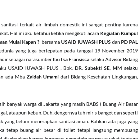
anitasi terkait air limbah domestik ini sangat penting karena
at. Hal ini aku ketahui ketika mengikuti acara
Kegiatan Kumpul
aman Mulai Kapan ?’
bersama
USAID IUWASH PLUS
dan
PD PAL
Sedunia yang juga bertepatan pada tanggal 19 November 2019
Hadir sebagai narasumber Ibu
Ika Fransisca
selaku Advisor Bidang
laku USAID IUWASH PLUS , Bpk.
DR. Subekti SE, MM
selaku
dan ada Mba
Zaidah Umami
dari Bidang Kesehatan Lingkungan,
h banyak warga di Jakarta yang masih BABS ( Buang Air Besar
ngai, ataupun kebun. Duh..dengernya tuh miris banget dan seperti
ak yang belum menerapkan sanitasi aman. Bahkan ada juga yang
 tetap buang air besar di toilet tetapi langsung membuang
 ini disebabkan karena kurangya pengetahuan masyarakat tentang