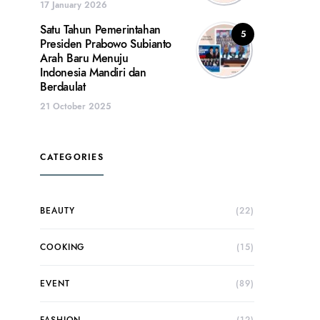
17 January 2026
Satu Tahun Pemerintahan
5
Presiden Prabowo Subianto
Arah Baru Menuju
Indonesia Mandiri dan
Berdaulat
21 October 2025
CATEGORIES
BEAUTY
(22)
COOKING
(15)
EVENT
(89)