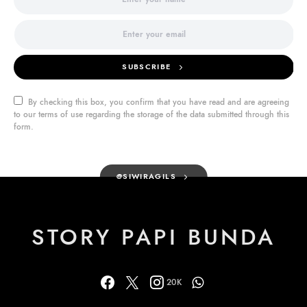
SUBSCRIBE
By checking this box, you confirm that you have read and are agreeing
to our terms of use regarding the storage of the data submitted through this
form.
@SIWIRAGILS
STORY PAPI BUNDA
20K