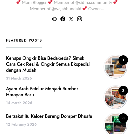
Mom Blogger
Member of @sidina.community
Member of @wajahbundaid
Owner…
FEATURED POSTS
Kenapa Ongkir Bisa Beda-beda? Simak
1
Cara Cek Resi & Ongkir Semua Ekspedisi
dengan Mudah
31 March 2026
Ayam Arab Petelur Menjadi Sumber
2
Harapan Baru
14 March 2026
Berzakat Itu Kalcer Bareng Dompet Dhuafa
3
12 February 2026