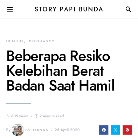
STORY PAPI BUNDA
HEALTHY
PREGNANCY
Beberapa Resiko
Kelebihan Berat
Badan Saat Hamil
635 views
2 minute read
By
PAPIBUNDA
25 April 2020