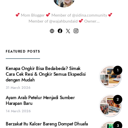
Mom Blogger
Member of @sidina.community
Member of @wajahbundaid
Owner…
FEATURED POSTS
Kenapa Ongkir Bisa Beda-beda? Simak
1
Cara Cek Resi & Ongkir Semua Ekspedisi
dengan Mudah
31 March 2026
Ayam Arab Petelur Menjadi Sumber
2
Harapan Baru
14 March 2026
Berzakat Itu Kalcer Bareng Dompet Dhuafa
3