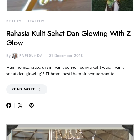
BEAUTY
HEALTHY
Rahasia Kulit Sehat Dan Glowing With Z
Glow
By
PAPIBUNDA
31 December 2018
Haii moms… siapa di sini yang pengen punya kulit wajah yang
sehat dan glowing?? Ehhmm..pasti hampir semua wanita…
READ MORE