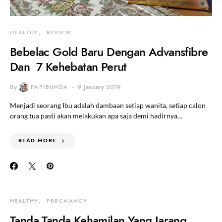
HEALTHY
REVIEW
Bebelac Gold Baru Dengan Advansfibre
Dan 7 Kehebatan Perut
By
PAPIBUNDA
9 January 2019
Menjadi seorang Ibu adalah dambaan setiap wanita, setiap calon
orang tua pasti akan melakukan apa saja demi hadirnya…
READ MORE
HEALTHY
PREGNANCY
Tanda Tanda Kehamilan Yang Jarang