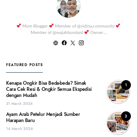
Mom Blogger
Member of @sidina.community
Member of @wajahbundaid
Owner…
FEATURED POSTS
Kenapa Ongkir Bisa Beda-beda? Simak
1
Cara Cek Resi & Ongkir Semua Ekspedisi
dengan Mudah
31 March 2026
Ayam Arab Petelur Menjadi Sumber
2
Harapan Baru
14 March 2026