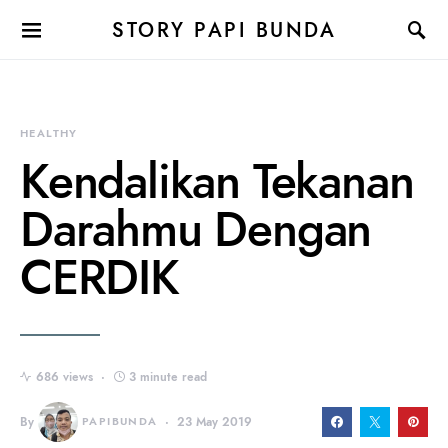
STORY PAPI BUNDA
HEALTHY
Kendalikan Tekanan
Darahmu Dengan
CERDIK
686 views
3 minute read
By
PAPIBUNDA
23 May 2019