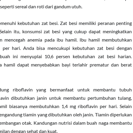
eperti sereal dan roti dari gandum utuh.
menuhi kebutuhan zat besi. Zat besi memiliki peranan penting
Selain itu, konsumsi zat besi yang cukup dapat meningkatkan
an mencegah anemia pada ibu hamil. Ibu hamil membutuhkan
i per hari. Anda bisa mencukupi kebutuhan zat besi dengan
uah ini menyuplai 10,6 persen kebutuhan zat besi harian.
a hamil dapat menyebabkan bayi terlahir prematur dan berat
ung riboflavin yang bermanfaat untuk membantu tubuh
flavin dibutuhkan janin untuk membantu pertumbuhan tulang,
hamil biasanya membutuhkan 1,4 mg riboflavin per hari. Selain
mengandung tiamin yang dibutuhkan oleh janin. Tiamin diperlukan
embangan otak. Kandungan nutrisi dalam buah naga membantu
milan dengan sehat dan kuat.