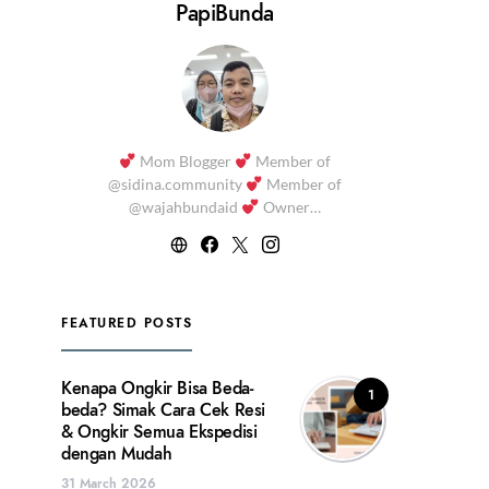
PapiBunda
Mom Blogger
Member of
@sidina.community
Member of
@wajahbundaid
Owner…
FEATURED POSTS
Kenapa Ongkir Bisa Beda-
1
beda? Simak Cara Cek Resi
& Ongkir Semua Ekspedisi
dengan Mudah
31 March 2026