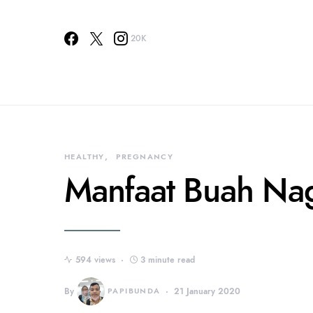
20K
HEALTHY
PREGNANCY
Manfaat Buah Nag
594 views
3 minute read
By
PAPIBUNDA
21 January 2020