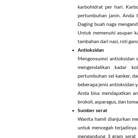
karbohidrat per hari. Kar
pertumbuhan janin. Anda 
Daging buah naga mengandun
Untuk memenuhi asupan ka
tambahan dari nasi, roti gan
Antioksidan
Mengonsumsi antioksidan sa
mengendalikan kadar ko
pertumbuhan sel kanker, d
beberapa jenis antioksidan y
Anda bisa mendapatkan anti
brokoli, asparagus, dan toma
Sumber serat
Wanita hamil dianjurkan me
untuk mencegah terjadinya
mengandung 3 gram serat 