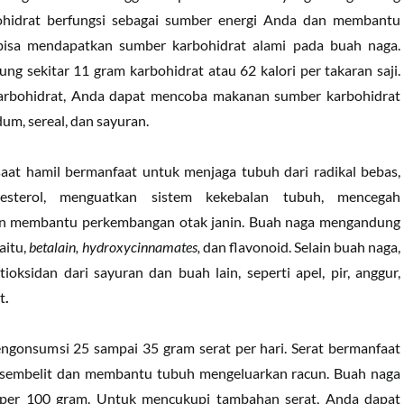
bohidrat berfungsi sebagai sumber energi Anda dan membantu
bisa mendapatkan sumber karbohidrat alami pada buah naga.
g sekitar 11 gram karbohidrat atau 62 kalori per takaran saji.
rbohidrat, Anda dapat mencoba makanan sumber karbohidrat
dum, sereal, dan sayuran.
at hamil bermanfaat untuk menjaga tubuh dari radikal bebas,
lesterol, menguatkan sistem kekebalan tubuh, mencegah
an membantu perkembangan otak janin. Buah naga mengandung
aitu,
betalain, hydroxycinnamates,
dan flavonoid. Selain buah naga,
oksidan dari sayuran dan buah lain, seperti apel, pir, anggur,
t
.
ngonsumsi 25 sampai 35 gram serat per hari. Serat bermanfaat
 sembelit dan membantu tubuh mengeluarkan racun. Buah naga
per 100 gram. Untuk mencukupi tambahan serat, Anda dapat