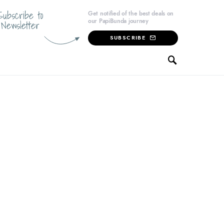
Subscribe to
Get notified of the best deals on
our PapiBunda journey
Newsletter
SUBSCRIBE