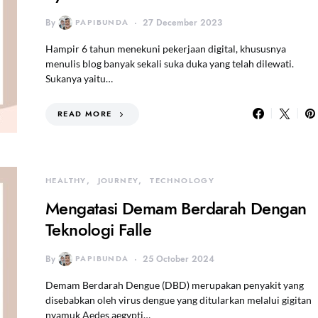
By
PAPIBUNDA
27 December 2023
Hampir 6 tahun menekuni pekerjaan digital, khususnya
menulis blog banyak sekali suka duka yang telah dilewati.
Sukanya yaitu…
READ MORE
HEALTHY
JOURNEY
TECHNOLOGY
Mengatasi Demam Berdarah Dengan
Teknologi Falle
By
PAPIBUNDA
25 October 2024
Demam Berdarah Dengue (DBD) merupakan penyakit yang
disebabkan oleh virus dengue yang ditularkan melalui gigitan
nyamuk Aedes aegypti…