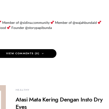
Member of @sidina.community
Member of @wajahbundaid
food
Founder @storypapibunda
VIEW COMMENTS (0)
HEALTHY
Atasi Mata Kering Dengan Insto Dry
Eyes