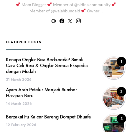
Mom Blogger
Member of @sidina.community
Member of @wajahbundaid
Owner…
FEATURED POSTS
Kenapa Ongkir Bisa Beda-beda? Simak
1
Cara Cek Resi & Ongkir Semua Ekspedisi
dengan Mudah
31 March 2026
Ayam Arab Petelur Menjadi Sumber
2
Harapan Baru
14 March 2026
Berzakat Itu Kalcer Bareng Dompet Dhuafa
3
12 February 2026