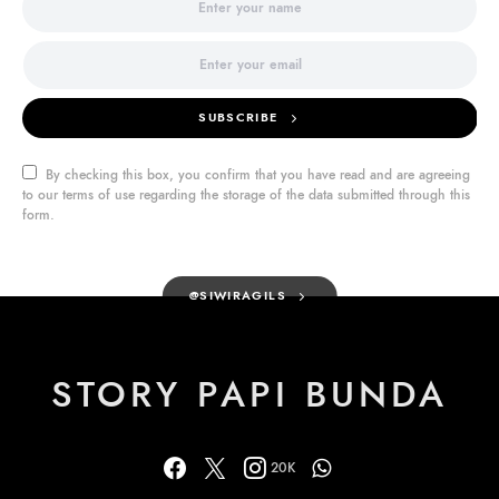
SUBSCRIBE
By checking this box, you confirm that you have read and are agreeing
to our terms of use regarding the storage of the data submitted through this
form.
@SIWIRAGILS
STORY PAPI BUNDA
20K