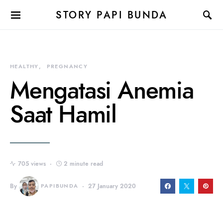
STORY PAPI BUNDA
HEALTHY
PREGNANCY
Mengatasi Anemia
Saat Hamil
705 views
2 minute read
By
PAPIBUNDA
27 January 2020