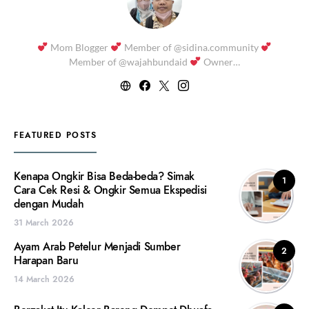
Mom Blogger
Member of @sidina.community
Member of @wajahbundaid
Owner…
FEATURED POSTS
Kenapa Ongkir Bisa Beda-beda? Simak
1
Cara Cek Resi & Ongkir Semua Ekspedisi
dengan Mudah
31 March 2026
Ayam Arab Petelur Menjadi Sumber
2
Harapan Baru
14 March 2026