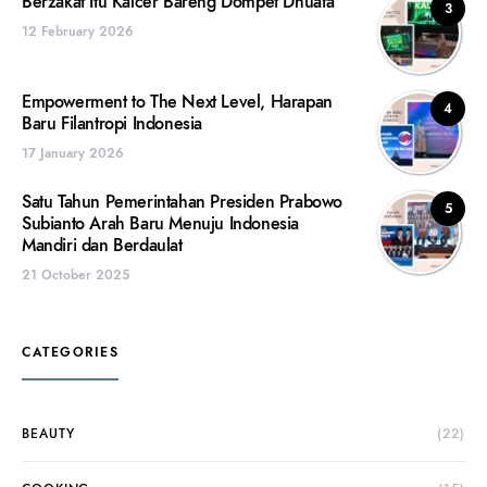
Berzakat Itu Kalcer Bareng Dompet Dhuafa
3
12 February 2026
Empowerment to The Next Level, Harapan
4
Baru Filantropi Indonesia
17 January 2026
Satu Tahun Pemerintahan Presiden Prabowo
5
Subianto Arah Baru Menuju Indonesia
Mandiri dan Berdaulat
21 October 2025
CATEGORIES
BEAUTY
(22)