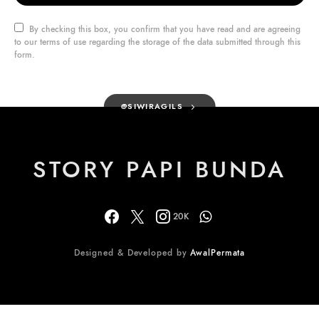
By checking this box, you confirm that you have read and are agreeing
to our terms of use regarding the storage of the data submitted through this
form.
@SIWIRAGILS
STORY PAPI BUNDA
20K
Designed & Developed by
AwalPermata