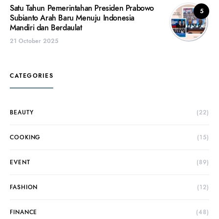
Satu Tahun Pemerintahan Presiden Prabowo
5
Subianto Arah Baru Menuju Indonesia
Mandiri dan Berdaulat
21 October 2025
CATEGORIES
BEAUTY
(22)
COOKING
(15)
EVENT
(89)
FASHION
(12)
FINANCE
(48)