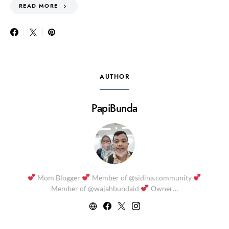
READ MORE
AUTHOR
PapiBunda
Mom Blogger
Member of @sidina.community
Member of @wajahbundaid
Owner…