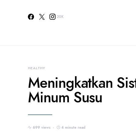
20K
HEALTHY
Meningkatkan Si
Minum Susu
699 views
4 minute read