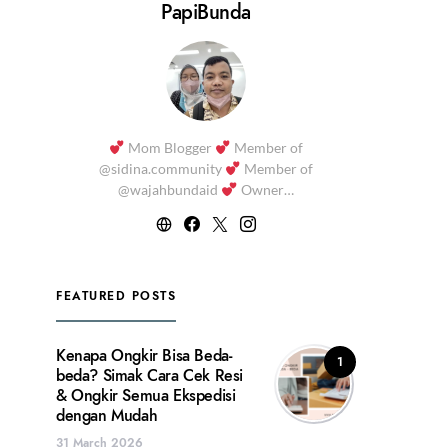
PapiBunda
Mom Blogger
Member of
@sidina.community
Member of
@wajahbundaid
Owner…
FEATURED POSTS
Kenapa Ongkir Bisa Beda-
1
beda? Simak Cara Cek Resi
& Ongkir Semua Ekspedisi
dengan Mudah
31 March 2026