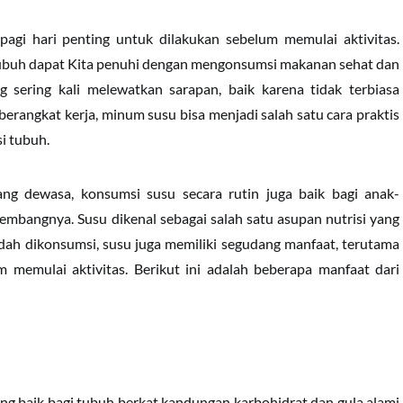
agi hari penting untuk dilakukan sebelum memulai aktivitas.
tubuh dapat Kita penuhi dengan mengonsumsi makanan sehat dan
ng sering kali melewatkan sarapan, baik karena tidak terbiasa
berangkat kerja, minum susu bisa menjadi salah satu cara praktis
i tubuh.
ng dewasa, konsumsi susu secara rutin juga baik bagi anak-
bangnya. Susu dikenal sebagai salah satu asupan nutrisi yang
udah dikonsumsi, susu juga memiliki segudang manfaat, terutama
m memulai aktivitas. Berikut ini adalah beberapa manfaat dari
g baik bagi tubuh berkat kandungan karbohidrat dan gula alami