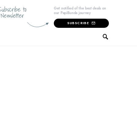
Subscribe to
Get notified of the best deals on
our PapiBunda journey
Newsletter
SUBSCRIBE