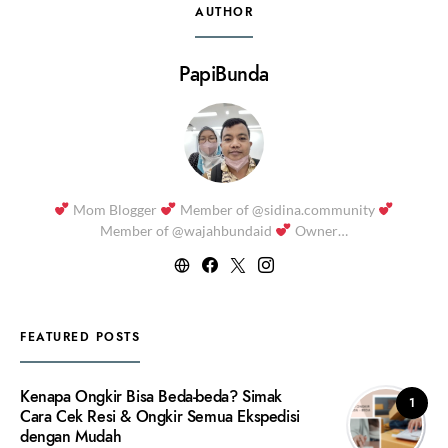
AUTHOR
PapiBunda
Mom Blogger
Member of @sidina.community
Member of @wajahbundaid
Owner…
FEATURED POSTS
Kenapa Ongkir Bisa Beda-beda? Simak
1
Cara Cek Resi & Ongkir Semua Ekspedisi
dengan Mudah