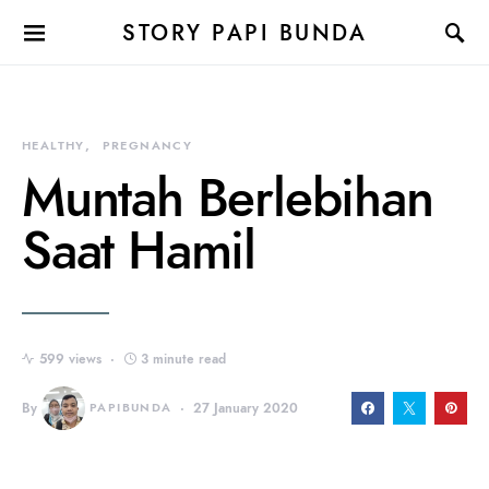
STORY PAPI BUNDA
HEALTHY
PREGNANCY
Muntah Berlebihan
Saat Hamil
599 views
3 minute read
By
PAPIBUNDA
27 January 2020