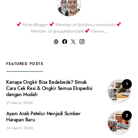
Mom Blogger
Member of @sidina.community
Member of @wajahbundaid
Owner…
FEATURED POSTS
Kenapa Ongkir Bisa Beda-beda? Simak
1
Cara Cek Resi & Ongkir Semua Ekspedisi
dengan Mudah
31 March 2026
Ayam Arab Petelur Menjadi Sumber
2
Harapan Baru
14 March 2026