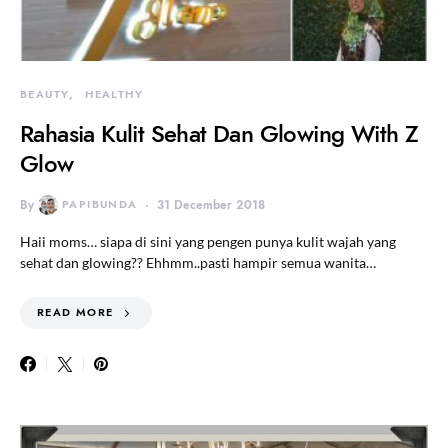
BEAUTY
HEALTHY
Rahasia Kulit Sehat Dan Glowing With Z
Glow
By
PAPIBUNDA
31 December 2018
Haii moms… siapa di sini yang pengen punya kulit wajah yang
sehat dan glowing?? Ehhmm..pasti hampir semua wanita…
READ MORE