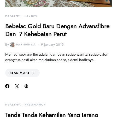
HEALTHY
REVIEW
Bebelac Gold Baru Dengan Advansfibre
Dan 7 Kehebatan Perut
By
PAPIBUNDA
9 January 2019
Menjadi seorang Ibu adalah dambaan setiap wanita, setiap calon
orang tua pasti akan melakukan apa saja demi hadirnya…
READ MORE
HEALTHY
PREGNANCY
Tanda Tanda Kehamilan Yang Jarang