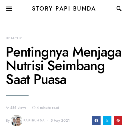
STORY PAPI BUNDA
HEALTHY
Pentingnya Menjaga
Nutrisi Seimbang
Saat Puasa
586 views
4 minute read
By
PAPIBUNDA
5 May 2021