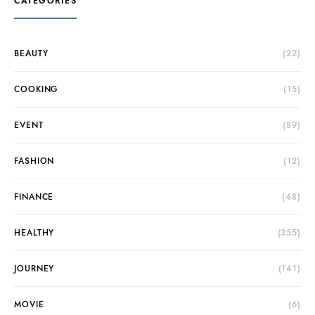
CATEGORIES
BEAUTY
(22)
COOKING
(15)
EVENT
(89)
FASHION
(12)
FINANCE
(48)
HEALTHY
(355)
JOURNEY
(141)
MOVIE
(6)