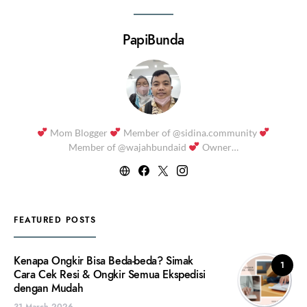
PapiBunda
Mom Blogger
Member of @sidina.community
Member of @wajahbundaid
Owner…
FEATURED POSTS
Kenapa Ongkir Bisa Beda-beda? Simak
1
Cara Cek Resi & Ongkir Semua Ekspedisi
dengan Mudah