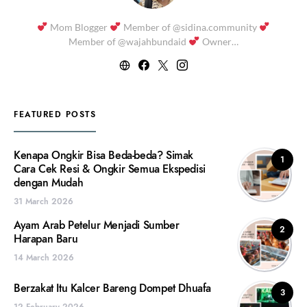
Mom Blogger
Member of @sidina.community
Member of @wajahbundaid
Owner…
FEATURED POSTS
Kenapa Ongkir Bisa Beda-beda? Simak
1
Cara Cek Resi & Ongkir Semua Ekspedisi
dengan Mudah
31 March 2026
Ayam Arab Petelur Menjadi Sumber
2
Harapan Baru
14 March 2026
Berzakat Itu Kalcer Bareng Dompet Dhuafa
3