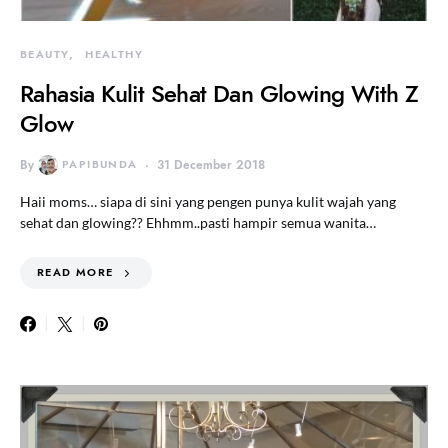
BEAUTY
HEALTHY
Rahasia Kulit Sehat Dan Glowing With Z
Glow
By
PAPIBUNDA
31 December 2018
Haii moms… siapa di sini yang pengen punya kulit wajah yang
sehat dan glowing?? Ehhmm..pasti hampir semua wanita…
READ MORE