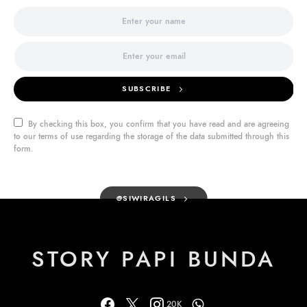
SUBSCRIBE
By checking this box, you confirm that you have read and are agreeing
to our terms of use regarding the storage of the data submitted through this
form.
@SIWIRAGILS
STORY PAPI BUNDA
20K