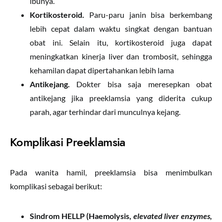
ibunya.
Kortikosteroid.
Paru-paru janin bisa berkembang
lebih cepat dalam waktu singkat dengan bantuan
obat ini. Selain itu, kortikosteroid juga dapat
meningkatkan kinerja liver dan trombosit, sehingga
kehamilan dapat dipertahankan lebih lama
Antikejang.
Dokter bisa saja meresepkan obat
antikejang jika preeklamsia yang diderita cukup
parah, agar terhindar dari munculnya kejang.
Komplikasi Preeklamsia
Pada wanita hamil, preeklamsia bisa menimbulkan
komplikasi sebagai berikut:
Sindrom HELLP (H
a
emol
y
sis
,
e
levated
l
iver enzymes
,