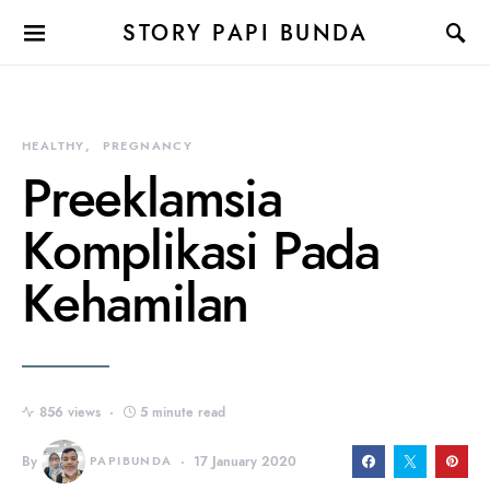
STORY PAPI BUNDA
HEALTHY
PREGNANCY
Preeklamsia
Komplikasi Pada
Kehamilan
856 views
5 minute read
By
PAPIBUNDA
17 January 2020