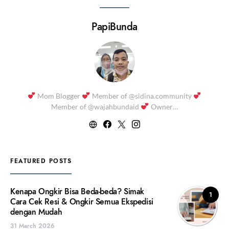
PapiBunda
Mom Blogger
Member of @sidina.community
Member of @wajahbundaid
Owner…
FEATURED POSTS
Kenapa Ongkir Bisa Beda-beda? Simak
1
Cara Cek Resi & Ongkir Semua Ekspedisi
dengan Mudah
31 March 2026