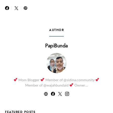
AUTHOR
PapiBunda
Mom Blogger
Member of @sidina.community
Member of @wajahbundaid
Owner…
FEATURED POSTS