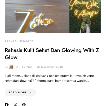
BEAUTY
HEALTHY
Rahasia Kulit Sehat Dan Glowing With Z
Glow
By
PAPIBUNDA
31 December 2018
Haii moms… siapa di sini yang pengen punya kulit wajah yang
sehat dan glowing?? Ehhmm..pasti hampir semua wanita…
READ MORE