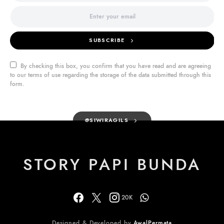
SUBSCRIBE
By checking this box, you confirm that you have read and are agreeing
to our terms of use regarding the storage of the data submitted through this
form.
@SIWIRAGILS
STORY PAPI BUNDA
20K
Designed & Developed by
AwalPermata