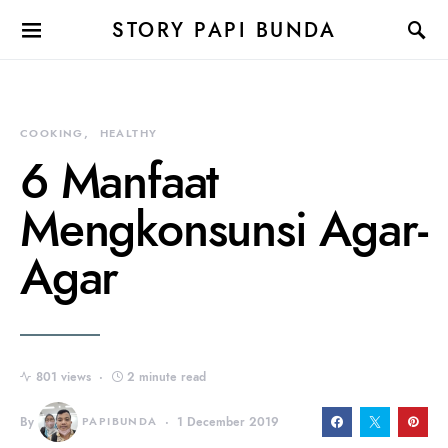
STORY PAPI BUNDA
COOKING
HEALTHY
6 Manfaat
Mengkonsunsi Agar-
Agar
801 views
2 minute read
By
PAPIBUNDA
1 December 2019