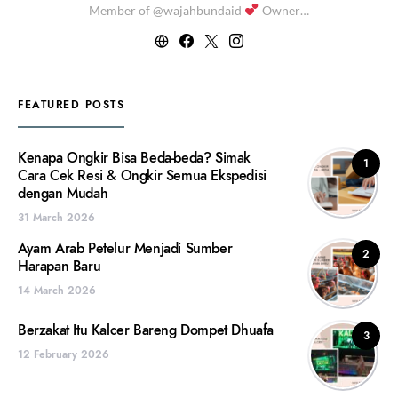
Member of @wajahbundaid
Owner…
FEATURED POSTS
Kenapa Ongkir Bisa Beda-beda? Simak
1
Cara Cek Resi & Ongkir Semua Ekspedisi
dengan Mudah
31 March 2026
Ayam Arab Petelur Menjadi Sumber
2
Harapan Baru
14 March 2026
Berzakat Itu Kalcer Bareng Dompet Dhuafa
3
12 February 2026