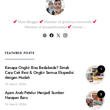
Mom Blogger
Member of @sidina.community
Member of @wajahbundaid
Owner…
FEATURED POSTS
Kenapa Ongkir Bisa Beda-beda? Simak
1
Cara Cek Resi & Ongkir Semua Ekspedisi
dengan Mudah
31 March 2026
Ayam Arab Petelur Menjadi Sumber
2
Harapan Baru
14 March 2026