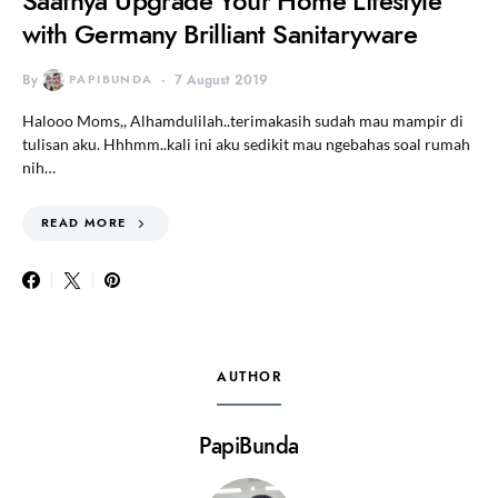
Saatnya Upgrade Your Home Lifestyle
with Germany Brilliant Sanitaryware
By
PAPIBUNDA
7 August 2019
Halooo Moms,, Alhamdulilah..terimakasih sudah mau mampir di
tulisan aku. Hhhmm..kali ini aku sedikit mau ngebahas soal rumah
nih…
READ MORE
AUTHOR
PapiBunda