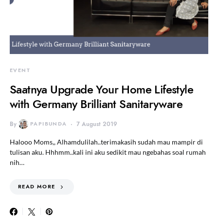
EVENT
Saatnya Upgrade Your Home Lifestyle
with Germany Brilliant Sanitaryware
By
PAPIBUNDA
7 August 2019
Halooo Moms,, Alhamdulilah..terimakasih sudah mau mampir di
tulisan aku. Hhhmm..kali ini aku sedikit mau ngebahas soal rumah
nih…
READ MORE