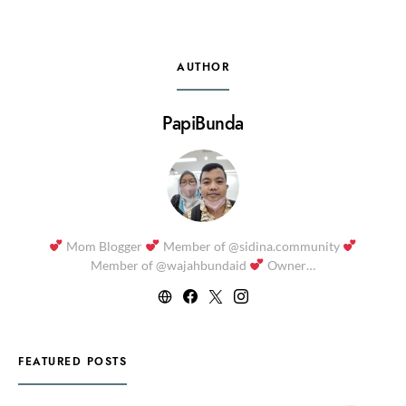
AUTHOR
PapiBunda
Mom Blogger
Member of @sidina.community
Member of @wajahbundaid
Owner…
FEATURED POSTS