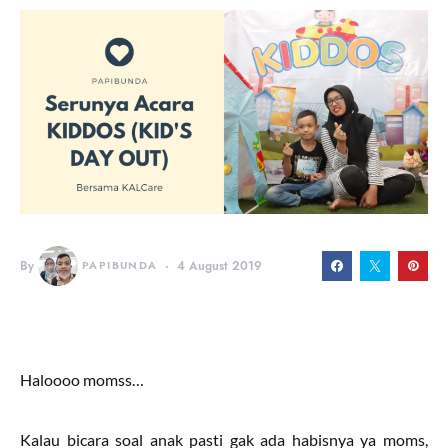
By
PAPIBUNDA
4 August 2019
Haloooo momss…
Kalau bicara soal anak pasti gak ada habisnya ya moms,