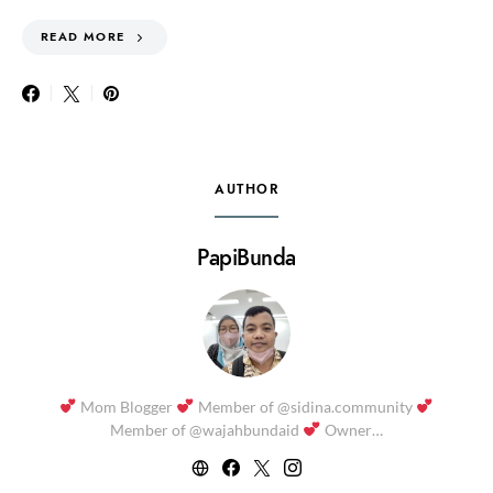
READ MORE
AUTHOR
PapiBunda
Mom Blogger
Member of @sidina.community
Member of @wajahbundaid
Owner…