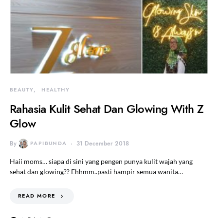
BEAUTY
HEALTHY
Rahasia Kulit Sehat Dan Glowing With Z
Glow
By
PAPIBUNDA
31 December 2018
Haii moms… siapa di sini yang pengen punya kulit wajah yang
sehat dan glowing?? Ehhmm..pasti hampir semua wanita…
READ MORE