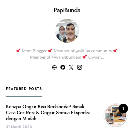
PapiBunda
Mom Blogger
Member of @sidina.community
Member of @wajahbundaid
Owner…
FEATURED POSTS
Kenapa Ongkir Bisa Beda-beda? Simak
1
Cara Cek Resi & Ongkir Semua Ekspedisi
dengan Mudah
31 March 2026