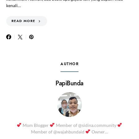
kenali…
READ MORE
AUTHOR
PapiBunda
Mom Blogger
Member of @sidina.community
Member of @wajahbundaid
Owner…