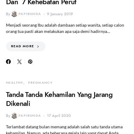
Dan 7 Kehebatan Perut
By
PAPIBUNDA
9 January 2019
Menjadi seorang Ibu adalah dambaan setiap wanita, setiap calon
orang tua pasti akan melakukan apa saja demi hadirnya…
READ MORE
HEALTHY
PREGNANCY
Tanda Tanda Kehamilan Yang Jarang
Dikenali
By
PAPIBUNDA
17 April 2020
Terlambat datang bulan memang adalah salah satu tanda utama
kehamilan. Namun, ada beberapa gejala lain yang dapat Anda