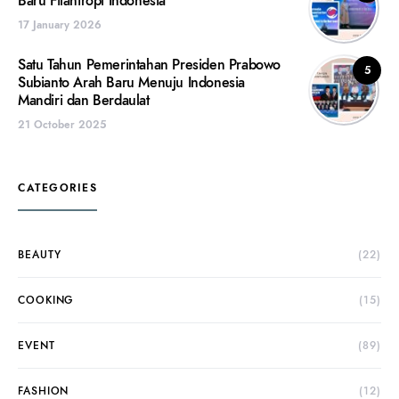
Baru Filantropi Indonesia
17 January 2026
Satu Tahun Pemerintahan Presiden Prabowo
5
Subianto Arah Baru Menuju Indonesia
Mandiri dan Berdaulat
21 October 2025
CATEGORIES
BEAUTY
(22)
COOKING
(15)
EVENT
(89)
FASHION
(12)